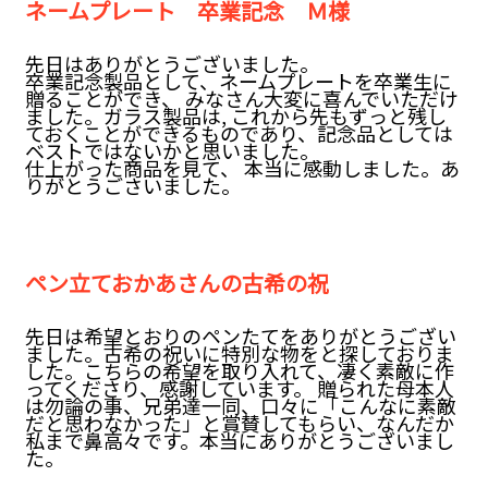
ネームプレート 卒業記念 Ｍ様
先日はありがとうございました。
卒業記念製品として、ネームプレートを卒業生に
贈ることができ、 みなさん大変に喜んでいただけ
ました。ガラス製品は, これから先もずっと残し
ておくことができるものであり、記念品としては
ベストではないかと思いました。
仕上がった商品を見て、 本当に感動しました。あ
りがとうごさいました。
ペン立ておかあさんの古希の祝
先日は希望とおりのペンたてをありがとうござい
ました。古希の祝いに特別な物をと探しておりま
した。こちらの希望を取り入れて、凄く素敵に作
ってくださり、感謝しています。 贈られた母本人
は勿論の事、兄弟達一同、口々に「こんなに素敵
だと思わなかった」と賞賛してもらい、なんだか
私まで鼻高々です。本当にありがとうございまし
た。