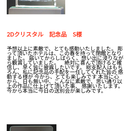
2Dクリスタル 記念品 S様
予想以上に素敵で、とても感動いたしました。 彫
って頂いたホテルは、この春を持って閉館となり
ました。 届いてからしばらく、想い出に浸りなが
ら観賞していました。 絶対に喜んで頂けると確
信し、早く皆に披露したいです。 総支配人はもち
ろん、私に記念品の手配を一任してくれた皆の 感
動する様が 今から、とても楽しみです 本当に心
から、日も無い中、こんなに素敵で、思い通り以
上の作品に仕上げて頂いた事、 感謝いたします。
今から本当に今日の送別会が楽しみです。