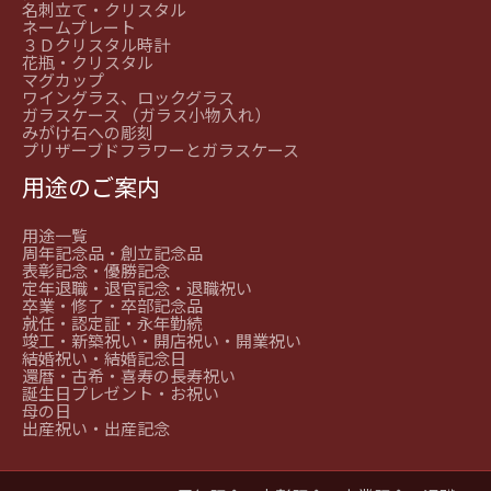
名刺立て・クリスタル
ネームプレート
３Ｄクリスタル時計
花瓶・クリスタル
マグカップ
ワイングラス、ロックグラス
ガラスケース （ガラス小物入れ）
みがけ石への彫刻
プリザーブドフラワーとガラスケース
用途のご案内
用途一覧
周年記念品・創立記念品
表彰記念・優勝記念
定年退職・退官記念・退職祝い
卒業・修了・卒部記念品
就任・認定証・永年勤続
竣工・新築祝い・開店祝い・開業祝い
結婚祝い・結婚記念日
還暦・古希・喜寿の長寿祝い
誕生日プレゼント・お祝い
母の日
出産祝い・出産記念