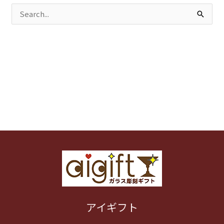
検
索
対
象:
アイギフト