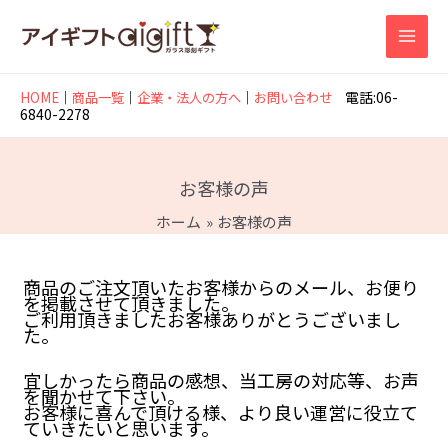
内
容
を
MAI
ス
キ
ッ
MEN
電話:
06-
HOME
│
商品一覧
│
企業・法人の方へ
│
お問い合わせ
プ
6840-2278
お客様の声
ホーム
お客様の声
商品のご注文頂いたお客様からのメール、お便り
を掲載させて頂きました。
ご利用頂きましたお客様ありがとうございまし
た。
宜しかったら商品の感想、当工房の対応等、お声
を聞かせて下さい。
お客様に喜んで頂ける様、より良い運営に役立て
ていきたいと思います。